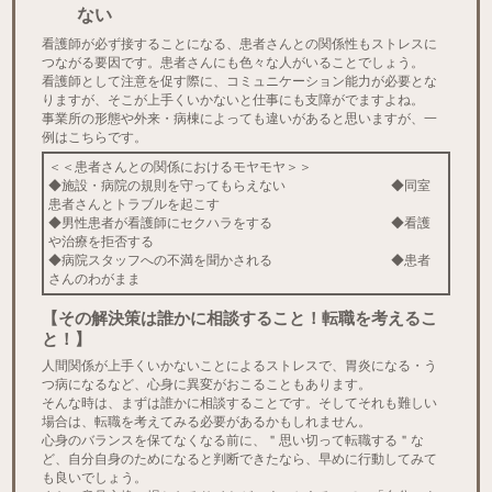
ない
看護師が必ず接することになる、患者さんとの関係性もストレスに
つながる要因です。患者さんにも色々な人がいることでしょう。
看護師として注意を促す際に、コミュニケーション能力が必要とな
りますが、そこが上手くいかないと仕事にも支障がでますよね。
事業所の形態や外来・病棟によっても違いがあると思いますが、一
例はこちらです。
＜＜患者さんとの関係におけるモヤモヤ＞＞
◆施設・病院の規則を守ってもらえない ◆同室
患者さんとトラブルを起こす
◆男性患者が看護師にセクハラをする ◆看護
や治療を拒否する
◆病院スタッフへの不満を聞かされる ◆患者
さんのわがまま
【その解決策は誰かに相談すること！転職を考えるこ
と！】
人間関係が上手くいかないことによるストレスで、胃炎になる・う
つ病になるなど、心身に異変がおこることもあります。
そんな時は、まずは誰かに相談することです。そしてそれも難しい
場合は、転職を考えてみる必要があるかもしれません。
心身のバランスを保てなくなる前に、＂思い切って転職する＂な
ど、自分自身のためになると判断できたなら、早めに行動してみて
も良いでしょう。