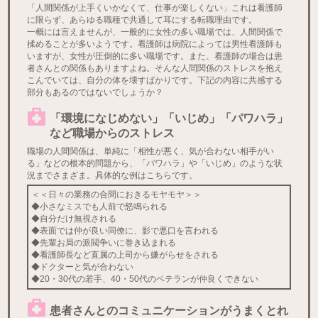
「人間関係が上手くいかなくて、仕事が楽しくない」これは看護師
に限らず、あらゆる職種で共通して耳にする転職理由です。
一概には言えませんが、一般的に女性の多い職場では、人間関係で
揉めることが多いようです。看護師は病院によっては男性看護師も
いますが、女性が圧倒的に多い職場です。また、看護師の場合は患
者さんとの関係もありますよね。そんな人間関係のストレスを抱え
こんでいては、自分の体を壊すばかりです。下記の内容に共感する
部分もあるのではないでしょうか？
「環境になじめない」「いじめ」「パワハラ」
など職場からのストレス
職場の人間関係は、単純に「相性が悪く、気が合わない相手がい
る」などの根本的問題から、「パワハラ」や「いじめ」のような状
況までさまざま。具体的な例はこちらです。
＜＜日々の業務の合間におきるモヤモヤ＞＞
◆小さなミスでも人前で怒鳴られる
◆自分だけ無視される
◆表面では仲が良い同僚に、影で悪口を言われる
◆先輩お局の派閥争いに巻き込まれる
◆看護師長など直属の上司から嫌がらせをされる
◆ドクターと気が合わない
◆20・30代の若手、40・50代のベテランが仲良くできない
患者さんとのコミュニケーションがうまくとれ